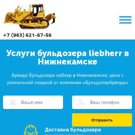
+7 (963) 621-67-56
Услуги бульдозера liebherr в
Нижнекамске
Аренда бульдозера либхер в Нижнекамске, цена с
уникальной скидкой от компании «БульдозерАренда»
Отправить
Доставка бульдозера