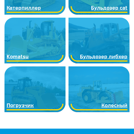
Катерпиллер
Бульдозер cat
Komatsu
Бульдозер либхер
Погрузчик
Колесный