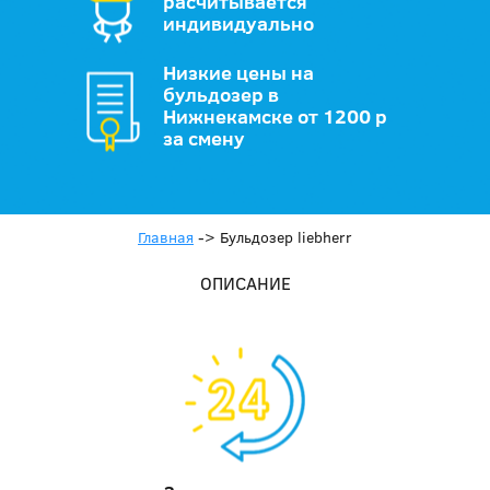
расчитывается
индивидуально
Низкие цены на
бульдозер в
Нижнекамске от 1200 р
за смену
Главная
->
Бульдозер liebherr
ОПИСАНИЕ